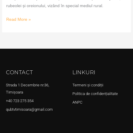
rubeolei și oreionului, vizând în special mediul rural.
Read More »
CONTACT
LINKURI
Strada 1 Decembrie nr.36,
Termeni și condiții
Timișoara
Politica de confidențialitate
+40 723 275 354
ANPC
qubtvtimisoara@gmail.com