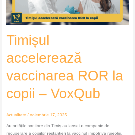
–
VoxQub
Timișul
accelerează
vaccinarea ROR la
copii – VoxQub
Actualitate
/
noiembrie 17, 2025
Autoritățile sanitare din Timiș au lansat o campanie de
recuperare a copiilor restanțieri la vaccinul împotriva rujeolei,