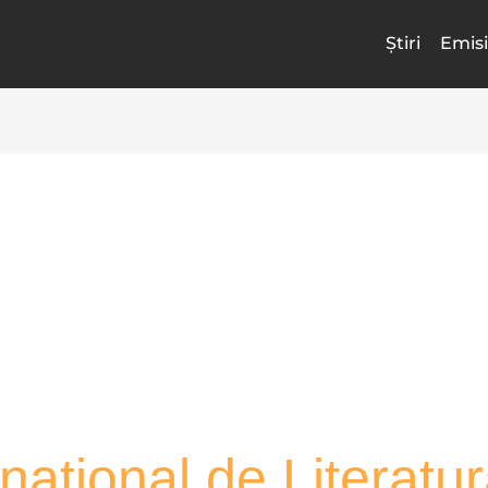
Știri
Emisi
rnațional de Literatu