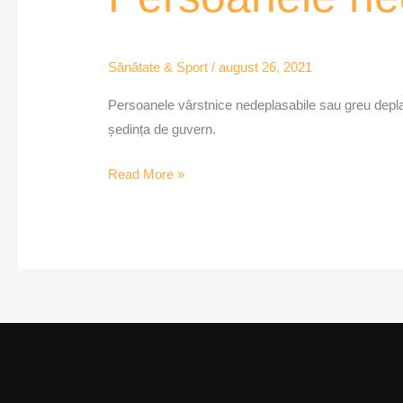
nedeplasabile
vaccinate
acasă
Sănătate & Sport
/
august 26, 2021
Persoanele vârstnice nedeplasabile sau greu deplas
ședința de guvern.
Read More »