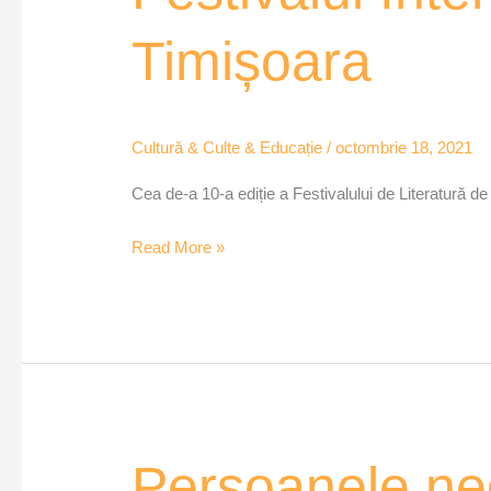
de
Timișoara
Literatură
de
la
Timișoara
Cultură & Culte & Educație
/
octombrie 18, 2021
Cea de-a 10-a ediție a Festivalului de Literatură de 
Read More »
Persoanele
Persoanele ne