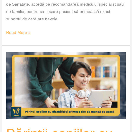
de Sănătate, acordă pe recomandarea medicului specialist sau
de familie, pentru ca fiecare pacient să primească exact
suportul de care are nevoie.
Read More »
Părinții
copiilor
cu
dizabilități
primesc
zile
de
muncă
de
acasă
–