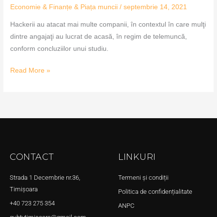
Economie & Finanțe & Piața muncii
/
septembrie 14, 2021
Hackerii au atacat mai multe companii, în contextul în care mulţi
dintre angajaţi au lucrat de acasă, în regim de telemuncă,
conform concluziilor unui studiu.
Read More »
CONTACT
LINKURI
Strada 1 Decembrie nr.36,
Termeni și condiții
Timișoara
Politica de confidențialitate
+40 723 275 354
ANPC