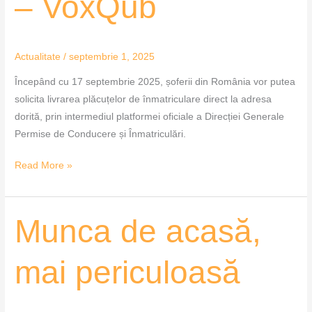
– VoxQub
Actualitate
/
septembrie 1, 2025
Începând cu 17 septembrie 2025, șoferii din România vor putea
solicita livrarea plăcuțelor de înmatriculare direct la adresa
dorită, prin intermediul platformei oficiale a Direcției Generale
Permise de Conducere și Înmatriculări.
Read More »
Munca
Munca de acasă,
de
acasă,
mai periculoasă
mai
periculoasă