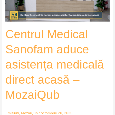
direct
acasă
–
MozaiQub
Centrul Medical
Sanofam aduce
asistența medicală
direct acasă –
MozaiQub
Emisiuni
,
MozaiQub
/
octombrie 20, 2025