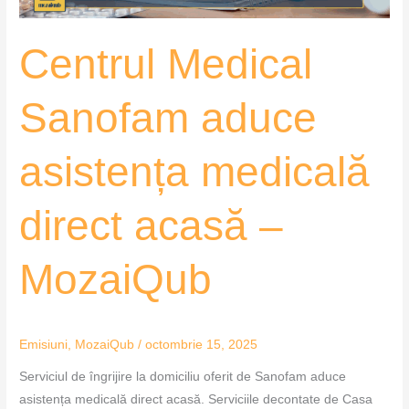
–
MozaiQub
Centrul Medical
Sanofam aduce
asistența medicală
direct acasă –
MozaiQub
Emisiuni
,
MozaiQub
/
octombrie 15, 2025
Serviciul de îngrijire la domiciliu oferit de Sanofam aduce
asistența medicală direct acasă. Serviciile decontate de Casa