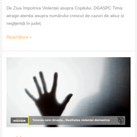
De Ziua împotriva Violenței asupra Copilului, DGASPC Timiș
atrage atenția asupra numărului crescut de cazuri de abuz și
neglijență în județ.
Read More »
Tăcerea
care
rănește,
realitatea
violenței
domestice
–
MozaiQub