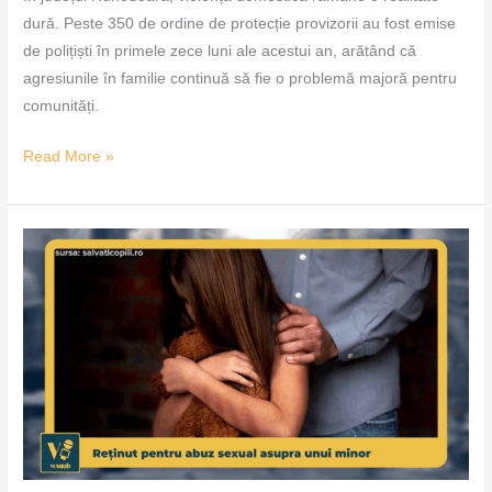
dură. Peste 350 de ordine de protecție provizorii au fost emise
de polițiști în primele zece luni ale acestui an, arătând că
agresiunile în familie continuă să fie o problemă majoră pentru
comunități.
Read More »
Reținut
pentru
abuz
sexual
asupra
unui
minor
–
VoxQub