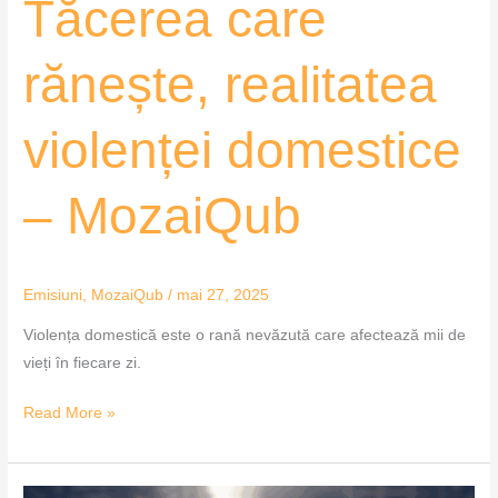
Tăcerea care
rănește, realitatea
violenței domestice
– MozaiQub
Emisiuni
,
MozaiQub
/
mai 27, 2025
Violența domestică este o rană nevăzută care afectează mii de
vieți în fiecare zi.
Read More »