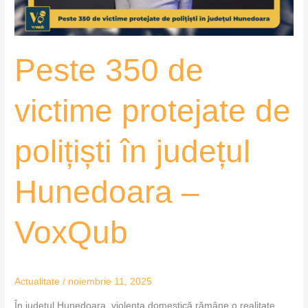
în
județul
Hunedoara
Peste 350 de
–
VoxQub
victime protejate de
polițiști în județul
Hunedoara –
VoxQub
Actualitate
/
noiembrie 11, 2025
În județul Hunedoara, violența domestică rămâne o realitate