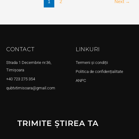
1
2
Next
→
CONTACT
LINKURI
Strada 1 Decembrie nr.36,
Termeni și condiții
Timișoara
Politica de confidențialitate
+40 723 275 354
ANPC
qubtvtimisoara@gmail.com
TRIMITE ȘTIREA TA