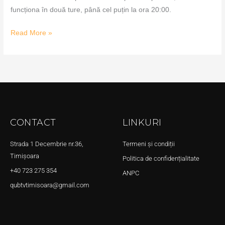
funcționa în două ture, până cel puțin la ora 20:00.
Read More »
CONTACT
LINKURI
Strada 1 Decembrie nr.36,
Termeni și condiții
Timișoara
Politica de confidențialitate
+40 723 275 354
ANPC
qubtvtimisoara@gmail.com