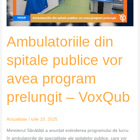
program
prelungit
–
VoxQub
Ambulatoriile din
spitale publice vor
avea program
prelungit – VoxQub
Actualitate
/
iulie 10, 2025
Ministerul Sănătății a anunțat extinderea programului de lucru
în ambulatoriile de specialitate ale spitalelor publice, care vor