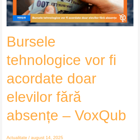
elevilor
fără
absențe
–
Bursele
VoxQub
tehnologice vor fi
acordate doar
elevilor fără
absențe – VoxQub
Actualitate
/
august 14, 2025