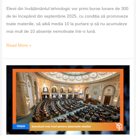
Elevii din învățământul tehnologic vor primi burse lunare de 300
de lei începând din septembrie 2025, cu condiția să promoveze
toate materiile, să aibă media 10 la purtare și să nu acumuleze
mai mult de 10 absențe nemotivate într-o lună.
Read More »
Sancțiuni
mai
mari
pentru
absențele
aleșilor
–
VoxQub