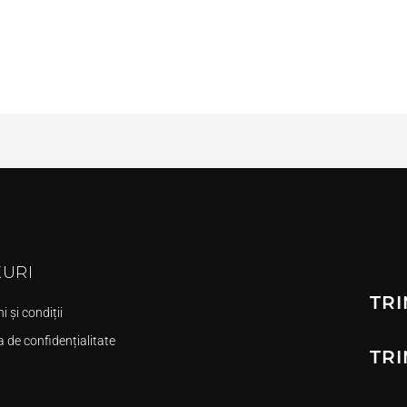
KURI
TRI
 și condiții
a de confidențialitate
TRI