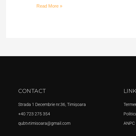
Read More »
CONTACT
LIN
Strada 1 Decembrie nr.36, Timișoara
Termeni
+40 723 275 354
Politic
qubtvtimisoara@gmail.com
ANPC