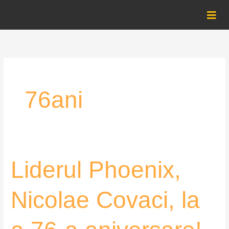
Skip
to
content
76ani
Liderul
Liderul Phoenix,
Phoenix,
Nicolae
Nicolae Covaci, la
Covaci,
la
a