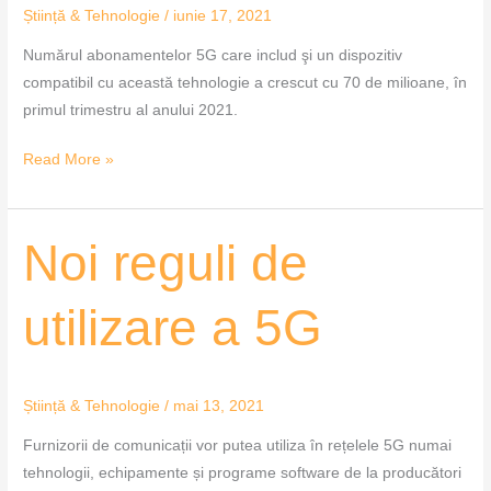
Știință & Tehnologie
/
iunie 17, 2021
Numărul abonamentelor 5G care includ şi un dispozitiv
compatibil cu această tehnologie a crescut cu 70 de milioane, în
primul trimestru al anului 2021.
Read More »
Noi
Noi reguli de
reguli
de
utilizare a 5G
utilizare
a
5G
Știință & Tehnologie
/
mai 13, 2021
Furnizorii de comunicații vor putea utiliza în rețelele 5G numai
tehnologii, echipamente și programe software de la producători