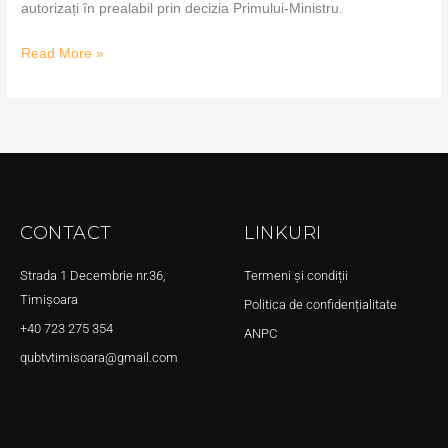
autorizați în prealabil prin decizia Primului-Ministru.
Read More »
CONTACT
LINKURI
Strada 1 Decembrie nr.36,
Termeni și condiții
Timișoara
Politica de confidențialitate
+40 723 275 354
ANPC
qubtvtimisoara@gmail.com