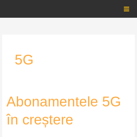
Skip
to
content
5G
Abonamentele
Abonamentele 5G
5G
în
în creștere
creștere