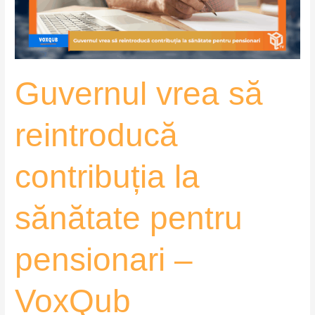
sănătate
pentru
pensionari
–
Guvernul vrea să
VoxQub
reintroducă
contribuția la
sănătate pentru
pensionari –
VoxQub