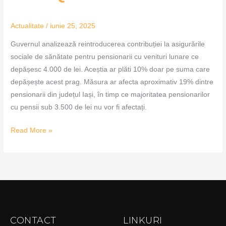
Actualitate
/
iunie 25, 2025
Guvernul analizează reintroducerea contribuției la asigurările
sociale de sănătate pentru pensionarii cu venituri lunare ce
depășesc 4.000 de lei. Aceștia ar plăti 10% doar pe suma care
depășește acest prag. Măsura ar afecta aproximativ 19% dintre
pensionarii din județul Iași, în timp ce majoritatea pensionarilor
cu pensii sub 3.500 de lei nu vor fi afectați.
Read More »
CONTACT
LINKURI