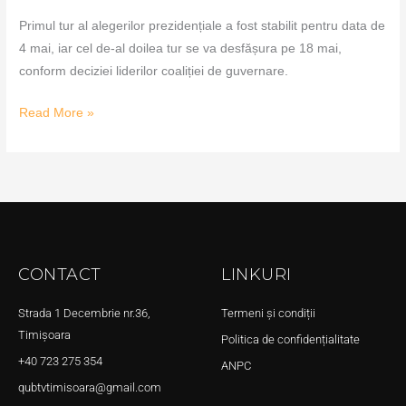
Primul tur al alegerilor prezidențiale a fost stabilit pentru data de
4 mai, iar cel de-al doilea tur se va desfășura pe 18 mai,
conform deciziei liderilor coaliției de guvernare.
Read More »
CONTACT
LINKURI
Strada 1 Decembrie nr.36,
Termeni și condiții
Timișoara
Politica de confidențialitate
+40 723 275 354
ANPC
qubtvtimisoara@gmail.com