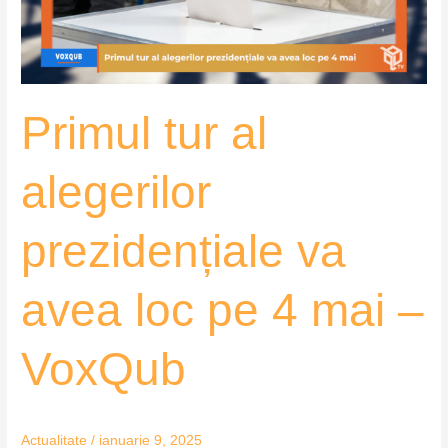
avea
loc
pe
4
Primul tur al
mai
–
VoxQub
alegerilor
prezidențiale va
avea loc pe 4 mai –
VoxQub
Actualitate
/
ianuarie 9, 2025