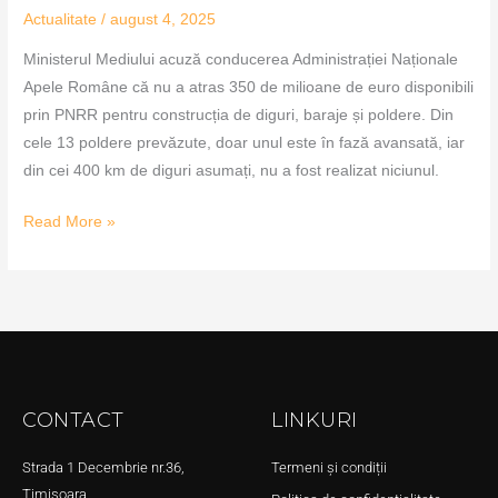
Actualitate
/
august 4, 2025
Ministerul Mediului acuză conducerea Administrației Naționale
Apele Române că nu a atras 350 de milioane de euro disponibili
prin PNRR pentru construcția de diguri, baraje și poldere. Din
cele 13 poldere prevăzute, doar unul este în fază avansată, iar
din cei 400 km de diguri asumați, nu a fost realizat niciunul.
Read More »
CONTACT
LINKURI
Strada 1 Decembrie nr.36,
Termeni și condiții
Timișoara