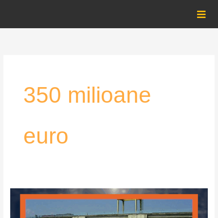
Skip
to
content
350 milioane
euro
350
de