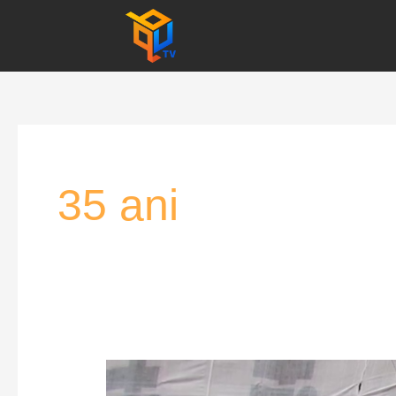
Skip
to
content
35 ani
Proclamația
de