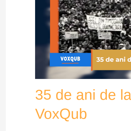
35 de ani de l
VoxQub