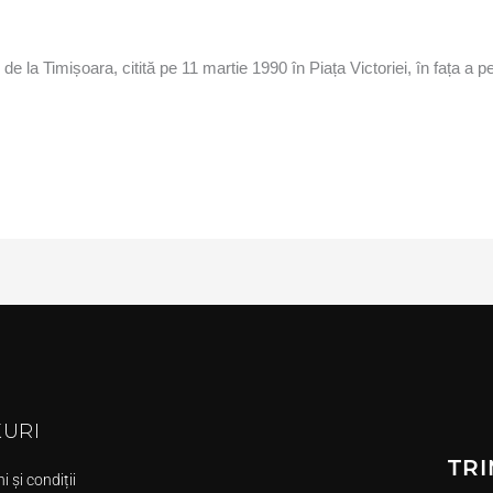
de la Timișoara, citită pe 11 martie 1990 în Piața Victoriei, în fața a
KURI
TRI
 și condiții