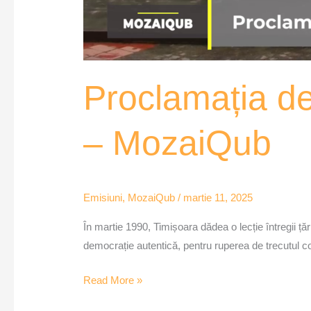
Proclamația de
– MozaiQub
Emisiuni
,
MozaiQub
/
martie 11, 2025
În martie 1990, Timișoara dădea o lecție întregii ț
democrație autentică, pentru ruperea de trecutul co
Read More »