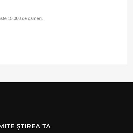
 peste 15.000 de oameni.
MITE ȘTIREA TA