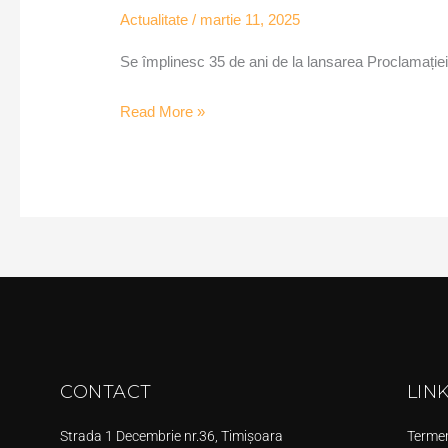
Actualitate
/
martie 11, 2025
Se împlinesc 35 de ani de la lansarea Proclamației 
Read More »
CONTACT
LIN
Strada 1 Decembrie nr.36, Timișoara
Termeni