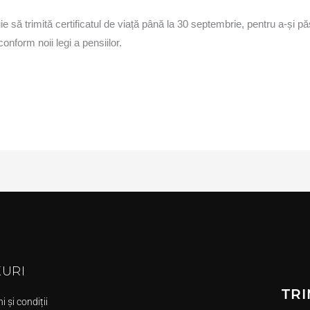
ie să trimită certificatul de viață până la 30 septembrie, pentru a-și p
conform noii legi a pensiilor.
KURI
TRI
 și condiții