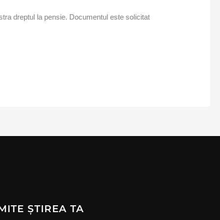
ăstra dreptul la pensie. Documentul este solicitat
MITE ȘTIREA TA