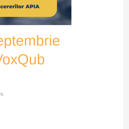
septembrie
 VoxQub
ii.