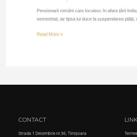
Pensionarii români care locuiesc în afara țării trebu
semestrial, iar lipsa lui duce la suspendarea plății, 
Read More »
CONTACT
LIN
Strada 1 Decembrie nr.36, Timișoara
Termeni