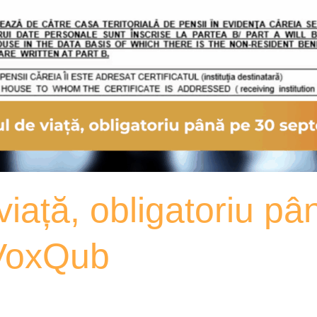
 viață, obligatoriu p
 VoxQub