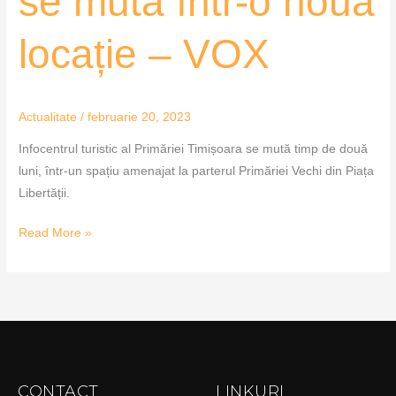
se mută într-o nouă
o
nouă
locație – VOX
locație
–
VOX
Actualitate
/
februarie 20, 2023
Infocentrul turistic al Primăriei Timișoara se mută timp de două
luni, într-un spațiu amenajat la parterul Primăriei Vechi din Piața
Libertății.
Read More »
CONTACT
LINKURI