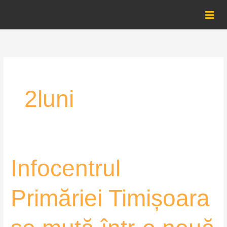
Skip
to
content
2luni
Infocentrul
Infocentrul
Primăriei
Timișoara
Primăriei Timișoara
se
mută
într-