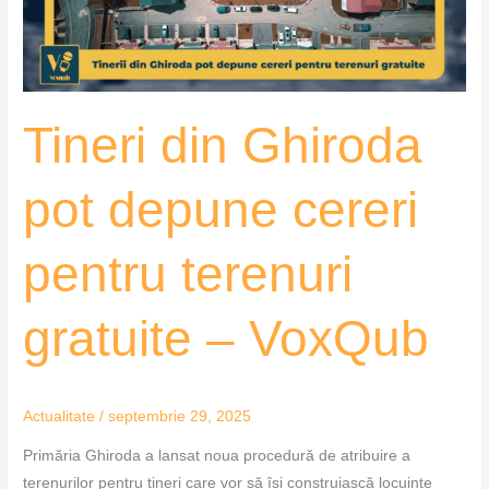
pentru
terenuri
gratuite
–
Tineri din Ghiroda
VoxQub
pot depune cereri
pentru terenuri
gratuite – VoxQub
Actualitate
/
septembrie 29, 2025
Primăria Ghiroda a lansat noua procedură de atribuire a
terenurilor pentru tineri care vor să își construiască locuințe