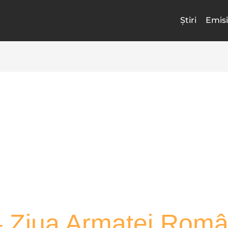
Știri
Emisi
– Ziua Armatei Rom