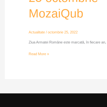
–
MozaiQub
Ziua
Armatei
Române
–
Actualitate
/
octombrie 25, 2022
MozaiQub
Ziua Armatei Române este marcată, în fiecare an, 
Read More »