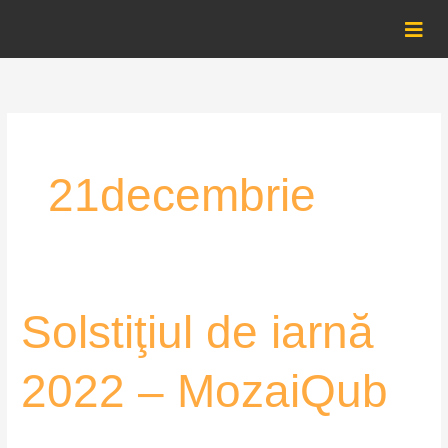
Skip
to
content
21decembrie
Solstiţiul
Solstiţiul de iarnă
de
iarnă
2022 – MozaiQub
2022
–
MozaiQub