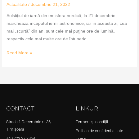
Actualitate
/
decembrie 21, 2022
Solstiţiul de iarnă din emisfera nordică, la 21 decembrie,
marchează începutul iernii astronomice, iar în această zi, cea
mai „scurtă” din an, sunt cele mai puţine ore de lumină,
respectiv cele mai multe ore de întuneric.
Read More »
CONTACT
LINKURI
Strada 1 Decembrie nr.36,
Termeni și condiții
Timișoara
Politica de confidențialitate
+40 723 275 354