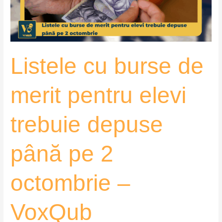
elevi
trebuie
depuse
până
Listele cu burse de
pe
2
octombrie
merit pentru elevi
–
VoxQub
trebuie depuse
până pe 2
octombrie –
VoxQub