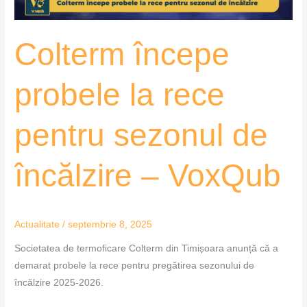
încălzire
–
Colterm începe
VoxQub
probele la rece
pentru sezonul de
încălzire – VoxQub
Actualitate
/
septembrie 8, 2025
Societatea de termoficare Colterm din Timișoara anunță că a
demarat probele la rece pentru pregătirea sezonului de
încălzire 2025-2026.