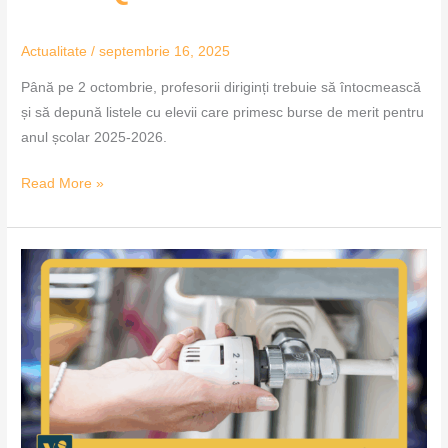
Actualitate
/
septembrie 16, 2025
Până pe 2 octombrie, profesorii diriginți trebuie să întocmească
și să depună listele cu elevii care primesc burse de merit pentru
anul școlar 2025-2026.
Read More »
Colterm
începe
probele
la
rece
pentru
sezonul
de