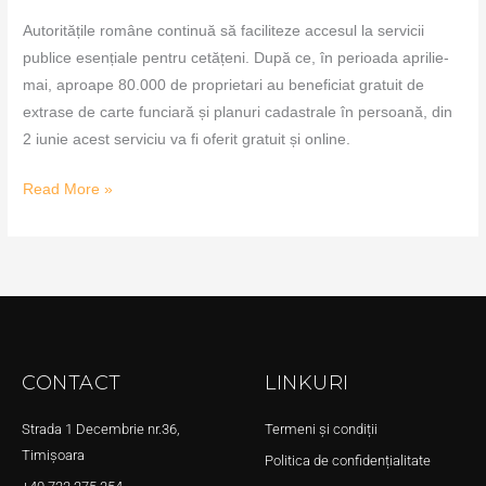
Autoritățile române continuă să faciliteze accesul la servicii
publice esențiale pentru cetățeni. După ce, în perioada aprilie-
mai, aproape 80.000 de proprietari au beneficiat gratuit de
extrase de carte funciară și planuri cadastrale în persoană, din
2 iunie acest serviciu va fi oferit gratuit și online.
Read More »
CONTACT
LINKURI
Strada 1 Decembrie nr.36,
Termeni și condiții
Timișoara
Politica de confidențialitate