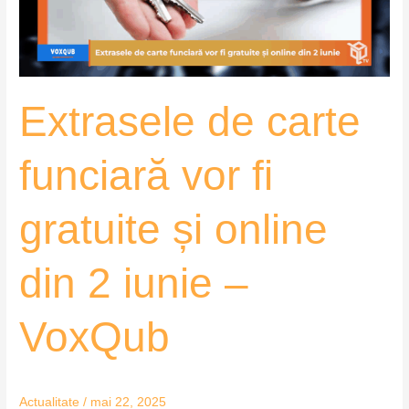
gratuite
și
online
din
Extrasele de carte
2
iunie
–
funciară vor fi
VoxQub
gratuite și online
din 2 iunie –
VoxQub
Actualitate
/
mai 22, 2025