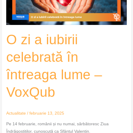
întreaga
lume
–
VoxQub
O zi a iubirii
celebrată în
întreaga lume –
VoxQub
Actualitate
/
februarie 13, 2025
Pe 14 februarie, românii și nu numai, sărbătoresc Ziua
Îndrăgostiților, cunoscută ca Sfântul Valentin.