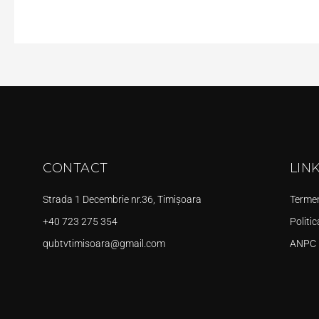
CONTACT
LIN
Strada 1 Decembrie nr.36, Timișoara
Termeni
+40 723 275 354
Politic
qubtvtimisoara@gmail.com
ANPC