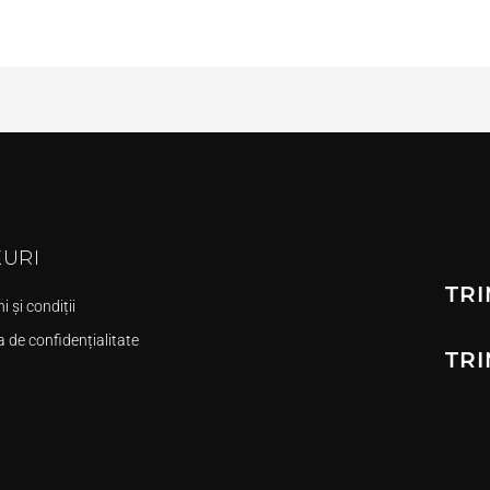
KURI
TRI
 și condiții
a de confidențialitate
TRI