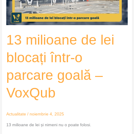
o
parcare
goală
–
13 milioane de lei
VoxQub
blocați într-o
parcare goală –
VoxQub
Actualitate
/
noiembrie 4, 2025
13 milioane de lei și nimeni nu o poate folosi.