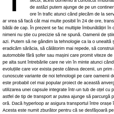
secol, acest domeniu a cunoscut îmbunătăț
de astăzi putem ajunge de pe un continent
ore în trafic atunci când plecăm de la serv
ar vrea să facă cât mai multe posibil în 24 de ore, tran
bătăi de cap. În prezent se fac multiple îmbunătățiri în 
nimeni nu știe cu precizie să ne spună. Oamenii de știin
azi. Putem să ne gândim la tehnologie ca la o unealtă ș
eradicăm sărăcia, să călătorim mai repede, să constr
automobile fără șofer sau mașini care promit viteze de 
pe alta sunt întrebările care ne vin în minte atunci cân
evoluțiile care vor exista peste câteva decenii, un prim 
cunoscute variante de noi tehnologii pe care oamenii de
este probabil cel mai popular proiect de această anver
utilizarea unei capsule integrate într-un tub de oțel c
astfel de tip de transport ar putea ajunge să parcurgă
oră. Dacă hyperloop ar asigura transportul între orașe în
Acesta este numit zburător pentru că se desfășoară pe de