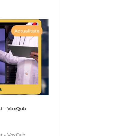
Actualitate
st – VoxQub
st - VoxQub