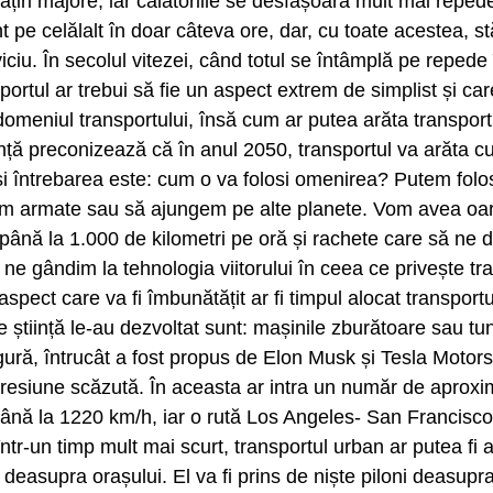
iri majore, iar călătoriile se desfășoară mult mai reped
 pe celălalt în doar câteva ore, dar, cu toate acestea, s
iciu. În secolul vitezei, când totul se întâmplă pe repede î
sportul ar trebui să fie un aspect extrem de simplist și c
domeniul transportului, însă cum ar putea arăta transportu
ță preconizează că în anul 2050, transportul va arăta cu t
i întrebarea este: cum o va folosi omenirea? Putem folosi
uim armate sau să ajungem pe alte planete. Vom avea oar
până la 1.000 de kilometri pe oră și rachete care să ne 
d ne gândim la tehnologia viitorului în ceea ce privește t
aspect care va fi îmbunătățit ar fi timpul alocat transport
 știință le-au dezvoltat sunt: mașinile zburătoare sau tu
gură, întrucât a fost propus de Elon Musk și Tesla Motor
u presiune scăzută. În aceasta ar intra un număr de apro
 până la 1220 km/h, iar o rută Los Angeles- San Francisc
tr-un timp mult mai scurt, transportul urban ar putea fi a
asupra orașului. El va fi prins de niște piloni deasupra 