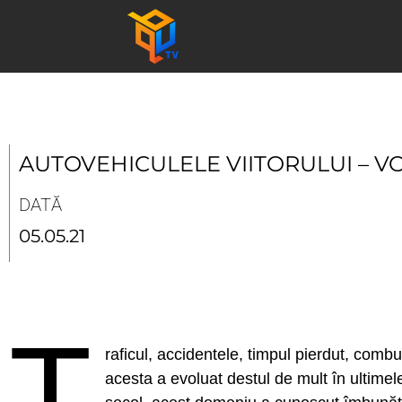
Skip
to
content
AUTOVEHICULELE VIITORULUI – 
DATĂ
05.05.21
T
raficul, accidentele, timpul pierdut, comb
acesta a evoluat destul de mult în ultimele