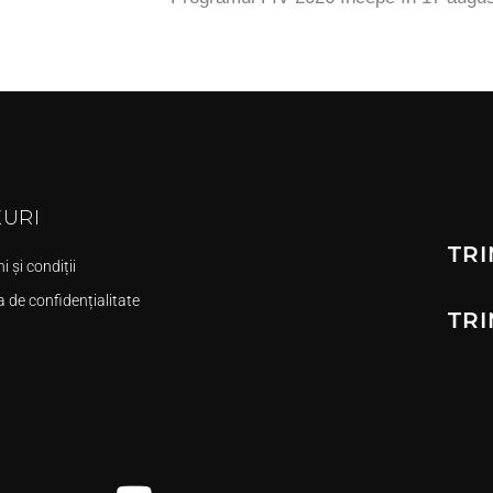
KURI
TRI
 și condiții
a de confidențialitate
TRI