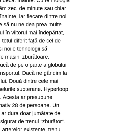
e decât înainte. Cu tehnologia
tăm zeci de minute sau chiar
nainte, iar fiecare dintre noi
are să nu ne dea prea multe
l în viitorul mai îndepărtat,
otul diferit față de cel de
 noile tehnologii să
e mașini zburătoare,
ducă de pe o parte a globului
ransportul. Dacă ne gândim la
ului. Două dintre cele mai
nelurile subterane. Hyperloop
s. Acesta ar presupune
ximativ 28 de persoane. Un
o ar dura doar jumătate de
sigurat de trenul ”zburător”.
arterelor existente, trenul