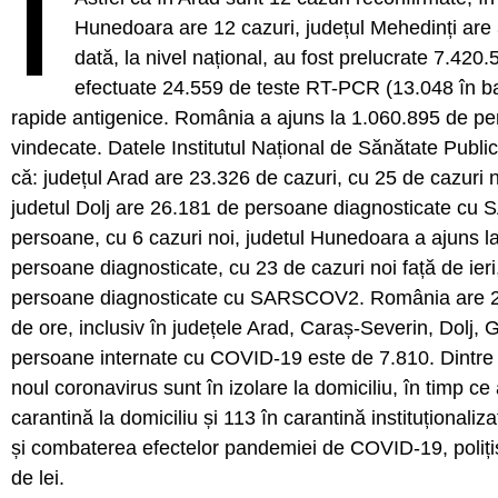
Î
Hunedoara are 12 cazuri, județul Mehedinți are 3
dată, la nivel național, au fost prelucrate 7.42
efectuate 24.559 de teste RT-PCR (13.048 în baza
rapide antigenice. România a ajuns la 1.060.895 de p
vindecate. Datele Institutul Național de Sănătate Public
că: județul Arad are 23.326 de cazuri, cu 25 de cazuri no
judetul Dolj are 26.181 de persoane diagnosticate cu S
persoane, cu 6 cazuri noi, judetul Hunedoara a ajuns la
persoane diagnosticate, cu 23 de cazuri noi față de ieri
persoane diagnosticate cu SARSCOV2. România are 28.
de ore, inclusiv în județele Arad, Caraș-Severin, Dolj, G
persoane internate cu COVID-19 este de 7.810. Dintre a
noul coronavirus sunt în izolare la domiciliu, în timp ce 
carantină la domiciliu și 113 în carantină instituționali
și combaterea efectelor pandemiei de COVID-19, polițișt
de lei.