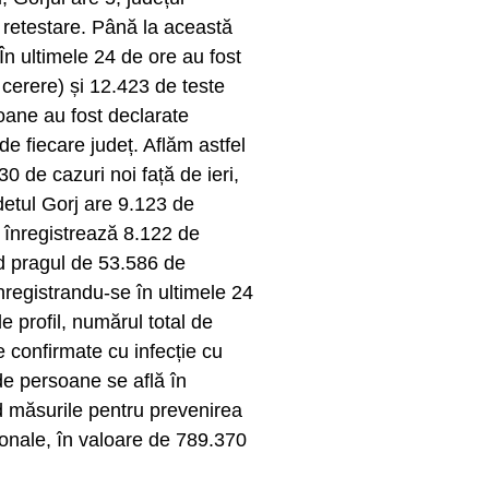
n retestare. Până la această
În ultimele 24 de ore au fost
 cerere) și 12.423 de teste
ane au fost declarate
e fiecare județ. Aflăm astfel
0 de cazuri noi față de ieri,
detul Gorj are 9.123 de
i înregistrează 8.122 de
nd pragul de 53.586 de
egistrandu-se în ultimele 24
e profil, numărul total de
 confirmate cu infecție cu
 de persoane se află în
ind măsurile pentru prevenirea
ionale, în valoare de 789.370