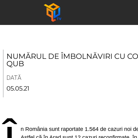
Skip
to
content
NUMĂRUL DE ÎMBOLNĂVIRI CU COR
QUB
DATĂ
05.05.21
n România sunt raportate 1.564 de cazuri noi d
Astfel că în Arad sunt 12 cazuri reconfirmate, în