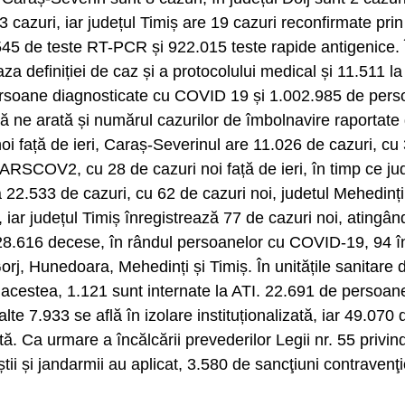
 cazuri, iar județul Timiș are 19 cazuri reconfirmate pri
0.545 de teste RT-PCR și 922.015 teste rapide antigenice. 
 definiției de caz și a protocolului medical și 11.511 la
ersoane diagnosticate cu COVID 19 și 1.002.985 de perso
ă ne arată și numărul cazurilor de îmbolnavire raportate d
i față de ieri, Caraș-Severinul are 11.026 de cazuri, cu 3
ARSCOV2, cu 28 de cazuri noi față de ieri, în timp ce ju
 22.533 de cazuri, cu 62 de cazuri noi, judetul Mehedinț
, iar județul Timiș înregistrează 77 de cazuri noi, atingâ
616 decese, în rândul persoanelor cu COVID-19, 94 înr
orj, Hunedoara, Mehedinți și Timiș. În unitățile sanitare d
cestea, 1.121 sunt internate la ATI. 22.691 de persoane
alte 7.933 se află în izolare instituționalizată, iar 49.070
zată. Ca urmare a încălcării prevederilor Legii nr. 55 priv
ii și jandarmii au aplicat, 3.580 de sancţiuni contravenţ