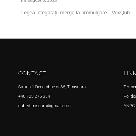
Legea integrității merge la promulgare - VoxQub
CONTACT
LIN
Strada 1 Decembrie nr.36, Timișoara
Termeni
+40 723 275 354
Politic
qubtvtimisoara@gmail.com
ANPC