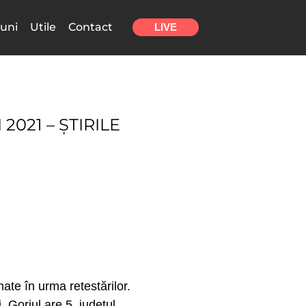
uni
Utile
Contact
LIVE
021 – ȘTIRILE
te în urma retestărilor.
, Gorjul are 5, județul