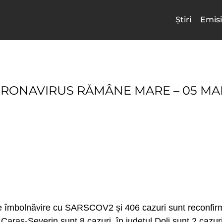
Știri
Emisi
ONAVIRUS RĂMÂNE MARE – 05 MAI 2
e îmbolnăvire cu SARSCOV2 și 406 cazuri sunt reconfirma
 Caraș-Severin sunt 8 cazuri, în județul Dolj sunt 2 cazuri