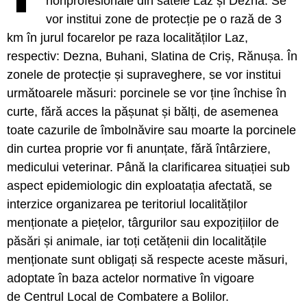
nonprofesionale din satele Laz și Dezna. Se
vor institui zone de protecție pe o rază de 3
km în jurul focarelor pe raza localităților Laz,
respectiv: Dezna, Buhani, Slatina de Criș, Rănușa. În
zonele de protecție și supraveghere, se vor institui
următoarele măsuri: porcinele se vor ține închise în
curte, fără acces la pășunat și bălți, de asemenea
toate cazurile de îmbolnăvire sau moarte la porcinele
din curtea proprie vor fi anunțate, fără întârziere,
medicului veterinar. Până la clarificarea situației sub
aspect epidemiologic din exploatația afectată, se
interzice organizarea pe teritoriul localităților
menționate a piețelor, târgurilor sau expozițiilor de
păsări și animale, iar toți cetățenii din localitățile
menționate sunt obligați să respecte aceste măsuri,
adoptate în baza actelor normative în vigoare
de Centrul Local de Combatere a Bolilor.