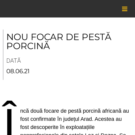
Skip
to
content
NOU FOCAR DE PESTĂ
PORCINĂ
DATĂ
08.06.21
Î
ncă două focare de pestă porcină africană au
fost confirmate în județul Arad. Acestea au
fost descoperite în exploatațiile