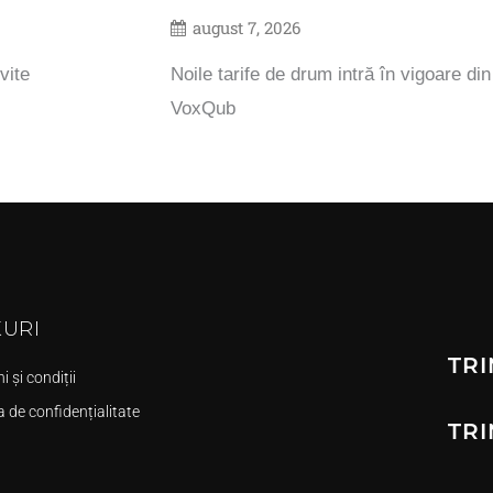
august 7, 2026
vite
Noile tarife de drum intră în vigoare di
VoxQub
KURI
TRI
 și condiții
a de confidențialitate
TRI