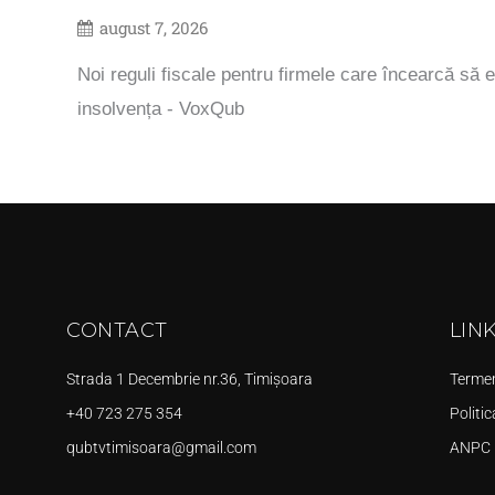
august 7, 2026
Noi reguli fiscale pentru firmele care încearcă să e
insolvența - VoxQub
CONTACT
LIN
Strada 1 Decembrie nr.36, Timișoara
Termeni
+40 723 275 354
Politic
qubtvtimisoara@gmail.com
ANPC