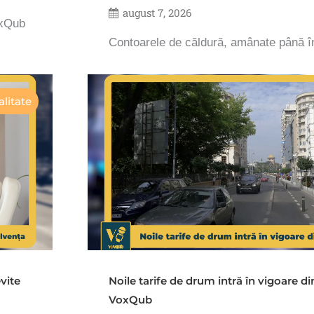
august 7, 2026
oxQub
Contoarele de căldură, amânate până 
litate
vite
Noile tarife de drum intră în vigoare d
VoxQub