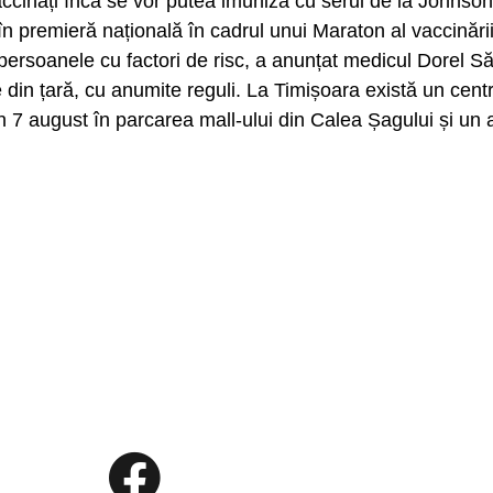
accinați încă se vor putea imuniza cu serul de la Johnso
n premieră națională în cadrul unui Maraton al vaccinării,
a persoanele cu factori de risc, a anunțat medicul Dorel 
 din țară, cu anumite reguli. La Timișoara există un cen
 7 august în parcarea mall-ului din Calea Șagului și un 
.