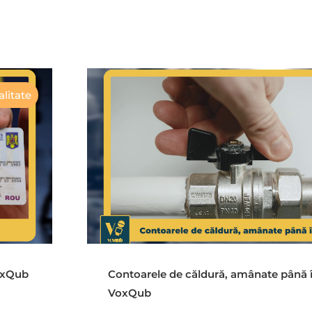
litate
VoxQub
Contoarele de căldură, amânate până 
VoxQub