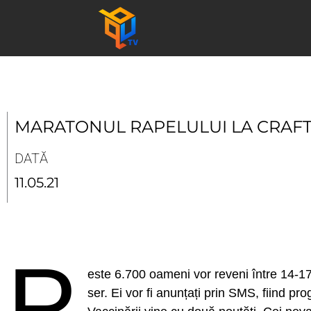
Skip
to
content
MARATONUL RAPELULUI LA CRAF
DATĂ
11.05.21
P
este 6.700 oameni vor reveni între 14-1
ser. Ei vor fi anunțați prin SMS, fiind p