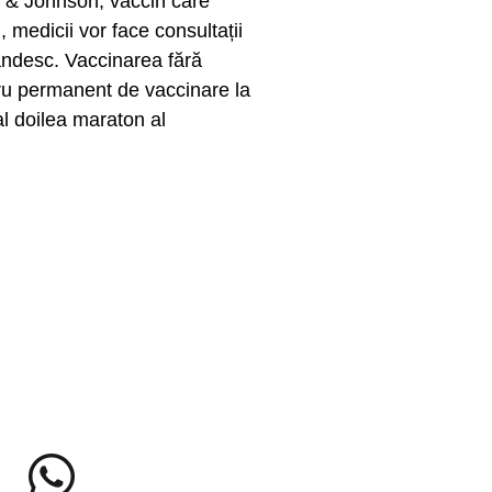
n & Johnson, vaccin care
 medicii vor face consultații
Săndesc. Vaccinarea fără
tru permanent de vaccinare la
al doilea maraton al