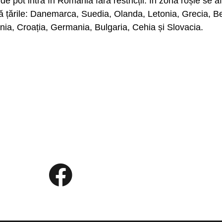
de pot intra în România fără restricții. În zona roșie se a
 țările: Danemarca, Suedia, Olanda, Letonia, Grecia, Belg
ania, Croația, Germania, Bulgaria, Cehia și Slovacia.