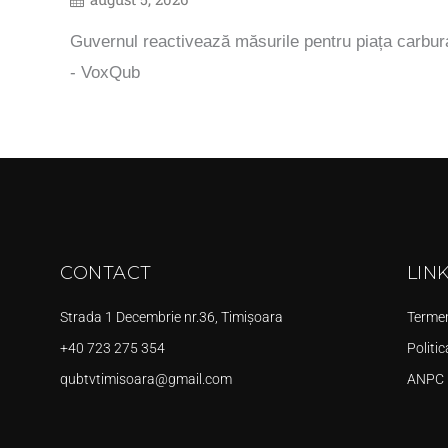
Guvernul reactivează măsurile pentru piața carbura
- VoxQub
CONTACT
LIN
Strada 1 Decembrie nr.36, Timișoara
Termeni
+40 723 275 354
Politic
qubtvtimisoara@gmail.com
ANPC