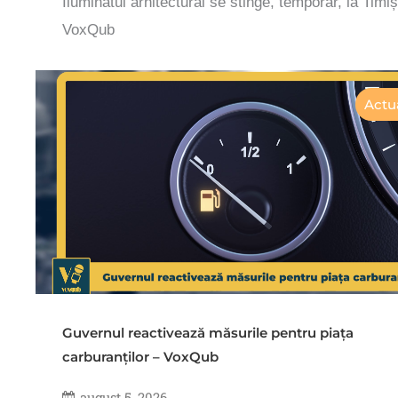
Iluminatul arhitectural se stinge, temporar, la Timi
VoxQub
Actua
Guvernul reactivează măsurile pentru piața
carburanților – VoxQub
august 5, 2026