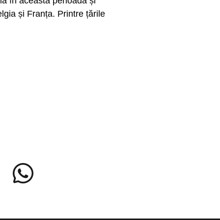
flă în această perioadă și
ia și Franța. Printre țările