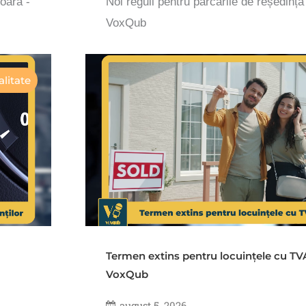
șoara -
Noi reguli pentru parcările de reședință
VoxQub
litate
Termen extins pentru locuințele cu TV
VoxQub
august 5, 2026