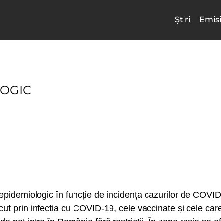
Știri
Emisi
LOGIC
isc epidemiologic în funcție de incidența cazurilor de COVI
ut prin infecția cu COVID-19, cele vaccinate și cele care