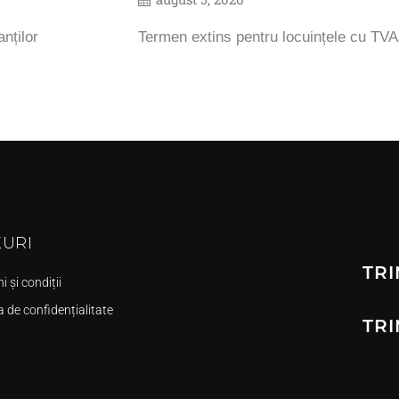
nților
Termen extins pentru locuințele cu TV
KURI
TRI
 și condiții
a de confidențialitate
TRI