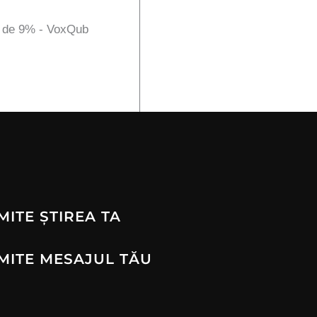
A de 9% - VoxQub
MITE ȘTIREA TA
MITE MESAJUL TĂU