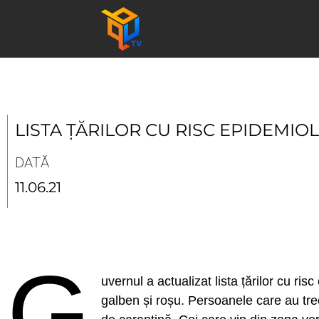
Skip
to
content
LISTA ȚĂRILOR CU RISC EPIDEMIO
DATĂ
11.06.21
G
uvernul a actualizat lista țărilor cu r
galben și roșu. Persoanele care au trec