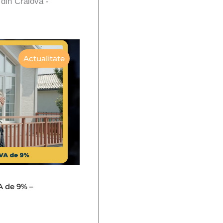
 din Craiova -
Actualitate
A de 9% –