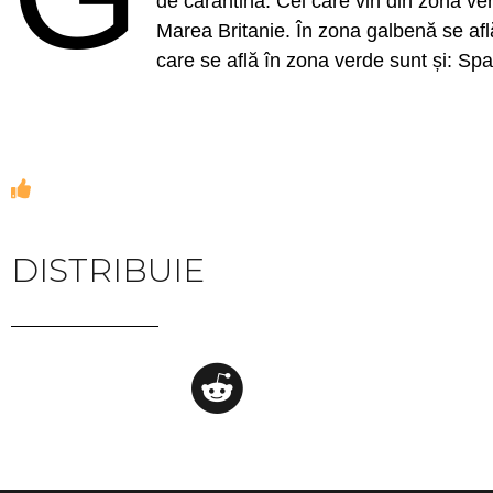
de carantină. Cei care vin din zona ver
Marea Britanie. În zona galbenă se află
care se află în zona verde sunt și: Sp
DISTRIBUIE