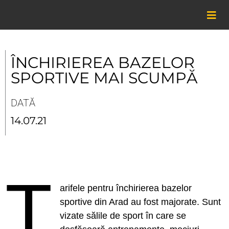
Skip
to
content
ÎNCHIRIEREA BAZELOR
SPORTIVE MAI SCUMPĂ
DATĂ
14.07.21
T
arifele pentru închirierea bazelor
sportive din Arad au fost majorate. Sunt
vizate sălile de sport în care se