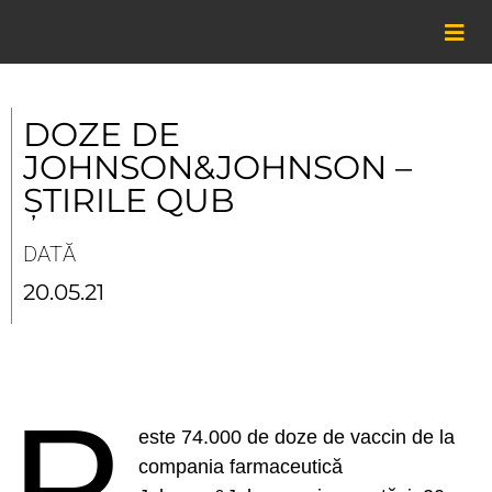
Skip
to
content
DOZE DE
JOHNSON&JOHNSON –
ȘTIRILE QUB
DATĂ
20.05.21
P
este 74.000 de doze de vaccin de la
compania farmaceutică