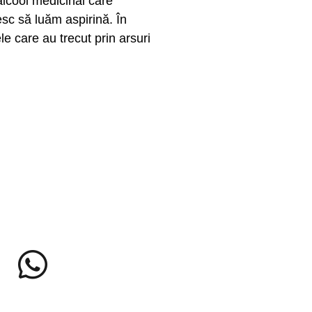
alcool medicinal care
esc să luăm aspirină. În
e care au trecut prin arsuri