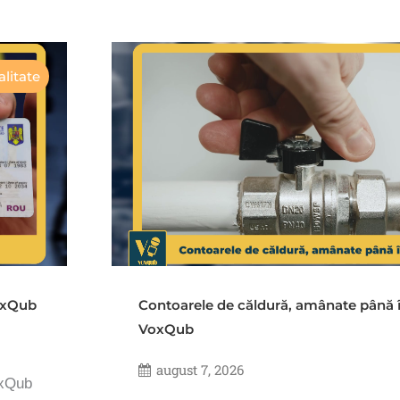
litate
VoxQub
Contoarele de căldură, amânate până 
VoxQub
august 7, 2026
oxQub