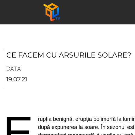
Skip
to
content
CE FACEM CU ARSURILE SOLARE?
DATĂ
19.07.21
E
rupţia benignă, erupţia polimorfă la lumi
după expunerea la soare. În sezonul estiva