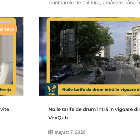
Contoarele de căldură, amânate până 
litate
vite
Noile tarife de drum intră în vigoare d
VoxQub
august 7, 2026