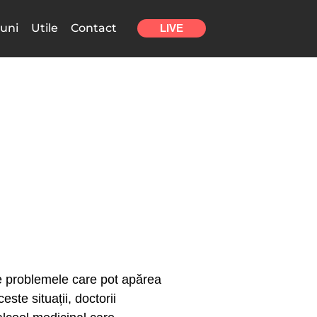
uni
Utile
Contact
LIVE
tre problemele care pot apărea
ste situații, doctorii