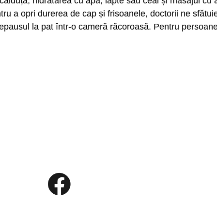
lduță, hidratarea cu apă, lapte sau ceai și masajul cu 
tru a opri durerea de cap și frisoanele, doctorii ne sfătui
repausul la pat într-o cameră răcoroasă. Pentru persoanel