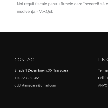
Noi reguli fiscale pentru firmele care încearcă să e
insolvența - VoxQub
CONTACT
LIN
Strada 1 Decembrie nr.36, Timișoara
Termeni
+40 723 275 354
Politic
qubtvtimisoara@gmail.com
ANPC