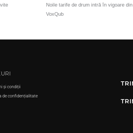
vite
Noile tarife de drum intră în vigoare di
VoxQub
KURI
TRI
 și condiții
a de confidențialitate
TRI