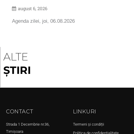
august 6, 2026
Agenda zilei, joi, 06.08.2026
ALTE
ȘTIRI
CONTACT
LINKURI
Strada 1 Decembrie nr.36,
Termeni și condiții
Timișoara
Politica de confidențialitate