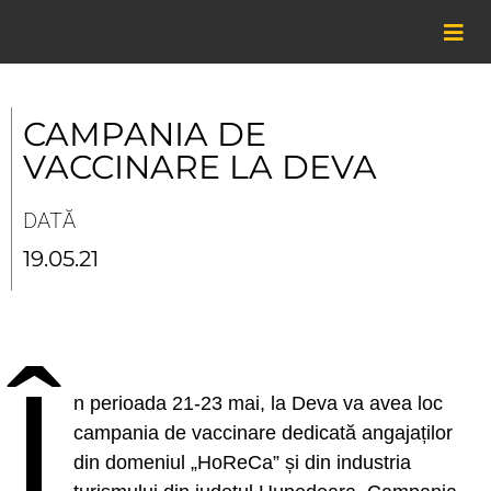
Skip
to
content
CAMPANIA DE
VACCINARE LA DEVA
DATĂ
19.05.21
Î
n perioada 21-23 mai, la Deva va avea loc
campania de vaccinare dedicată angajaților
din domeniul „HoReCa” și din industria