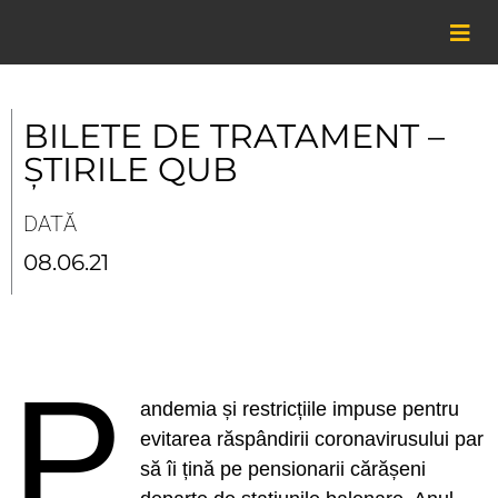
Skip
to
content
BILETE DE TRATAMENT –
ȘTIRILE QUB
DATĂ
08.06.21
P
andemia și restricțiile impuse pentru
evitarea răspândirii coronavirusului par
să îi țină pe pensionarii cărășeni