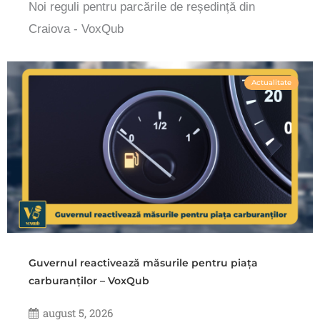
Noi reguli pentru parcările de reședință din
Craiova - VoxQub
Actualitate
Guvernul reactivează măsurile pentru piața
carburanților – VoxQub
august 5, 2026