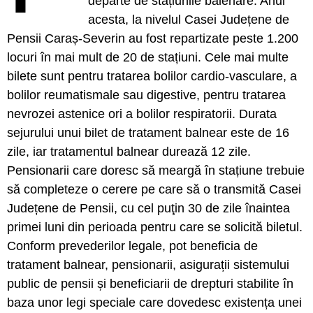
departe de stațiunile balenare. Anul
acesta, la nivelul Casei Județene de
Pensii Caraș-Severin au fost repartizate peste 1.200
locuri în mai mult de 20 de stațiuni. Cele mai multe
bilete sunt pentru tratarea bolilor cardio-vasculare, a
bolilor reumatismale sau digestive, pentru tratarea
nevrozei astenice ori a bolilor respiratorii. Durata
sejurului unui bilet de tratament balnear este de 16
zile, iar tratamentul balnear durează 12 zile.
Pensionarii care doresc să meargă în stațiune trebuie
să completeze o cerere pe care să o transmită Casei
Județene de Pensii, cu cel puţin 30 de zile înaintea
primei luni din perioada pentru care se solicită biletul.
Conform prevederilor legale, pot beneficia de
tratament balnear, pensionarii, asigurații sistemului
public de pensii și beneficiarii de drepturi stabilite în
baza unor legi speciale care dovedesc existența unei