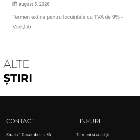
august 5, 2026
Termen extins pentru locuințele cu TVA de 9% -
VoxQub
ALTE
ȘTIRI
CONTACT
LINKURI
Strada 1 Decembrie nr.36,
Termeni și condiții