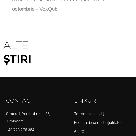
octombrie - VoxQub
ALTE
ȘTIRI
CONTACT
LINKURI
Strada 1 Decembrie nr.36,
Termeni și condiții
Timișoara
Politica de confidențialitate
+40 723 275 354
ANPC