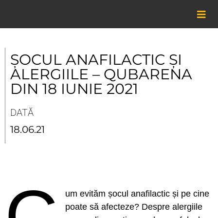
Skip
to
content
ȘOCUL ANAFILACTIC ȘI
ALERGIILE – QUBARENA
DIN 18 IUNIE 2021
DATĂ
18.06.21
C
um evităm șocul anafilactic și pe cine
poate să afecteze? Despre alergiile