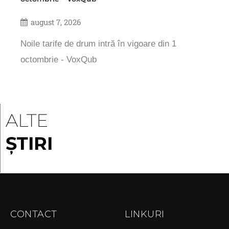
august 7, 2026
Noile tarife de drum intră în vigoare din 1
octombrie - VoxQub
ALTE
ȘTIRI
CONTACT
LINKURI