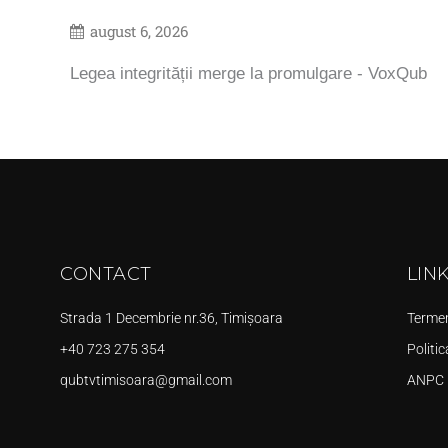
august 6, 2026
Legea integrității merge la promulgare - VoxQub
CONTACT
LIN
Strada 1 Decembrie nr.36, Timișoara
Termeni
+40 723 275 354
Politic
qubtvtimisoara@gmail.com
ANPC