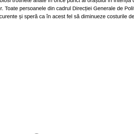
losi trotinete aflate în orice punct al orașului în intenți
lor. Toate persoanele din cadrul Direcției Generale de Pol
or curente și speră ca în acest fel să diminueze costurile d