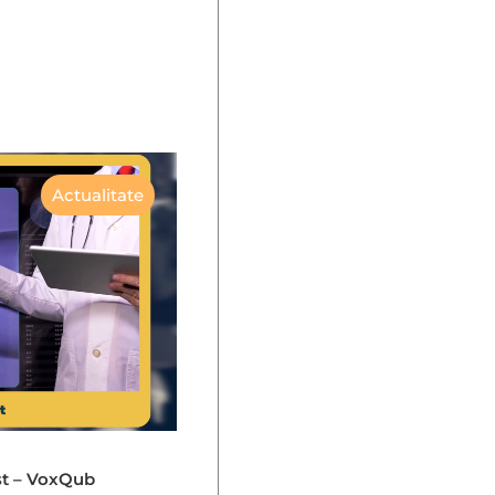
Actualitate
st – VoxQub