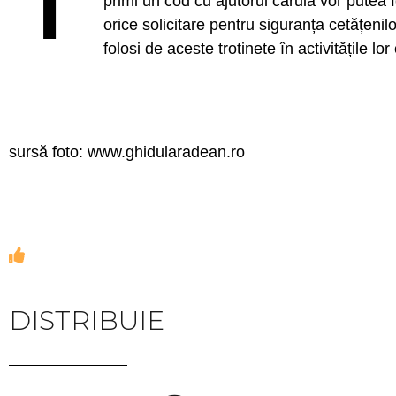
primi un cod cu ajutorul căruia vor putea fo
orice solicitare pentru siguranța cetățeni
folosi de aceste trotinete în activitățile l
sursă foto: www.ghidularadean.ro
DISTRIBUIE