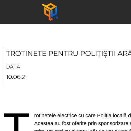
Skip
to
content
TROTINETE PENTRU POLIȚIȘTII AR
DATĂ
10.06.21
T
rotinetele electrice cu care Poliția locală 
Acestea au fost oferite prin sponsorizare și 