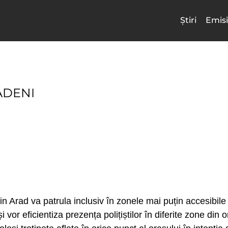
Știri
Emisi
ĂDENI
din Arad va patrula inclusiv în zonele mai puțin accesibile
vor eficientiza prezența polițiștilor în diferite zone din ora