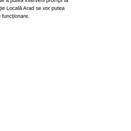
a de a putea interveni prompt la
iție Locală Arad se vor putea
e funcționare.