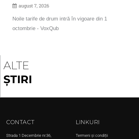
august 7, 2026
Noile tarife de drum intră în vigoare din 1
octombrie - VoxQub
ALTE
ȘTIRI
CONTACT
LINKURI
Strada 1 Decembrie nr.36,
Termeni și condiții