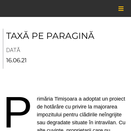
Skip
to
content
TAXĂ PE PARAGINĂ
DATĂ
16.06.21
P
rimăria Timișoara a adoptat un proiect
de hotărâre cu privire la majorarea
impozitului pentru clădirile neîngrijite
sau degradate situate în intravilan. Cu
alte cuvinte, proprietarii care nu