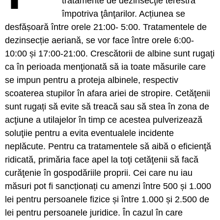
tratamente de dezinsecţie terestră
împotriva ţânţarilor. Acțiunea se
desfășoară între orele 21:00- 5:00. Tratamentele de
dezinsecție aeriană, se vor face între orele 6:00-
10:00 și 17:00-21:00. Crescătorii de albine sunt rugaţi
ca în perioada menţionată să ia toate măsurile care
se impun pentru a proteja albinele, respectiv
scoaterea stupilor în afara ariei de stropire. Cetăţenii
sunt rugați să evite să treacă sau să stea în zona de
acţiune a utilajelor în timp ce acestea pulverizează
soluţiie pentru a evita eventualele incidente
neplăcute. Pentru ca tratamentele să aibă o eficienţă
ridicată, primăria face apel la toţi cetăţenii să facă
curăţenie în gospodăriile proprii. Cei care nu iau
măsuri pot fi sancționați cu amenzi între 500 și 1.000
lei pentru persoanele fizice și între 1.000 și 2.500 de
lei pentru persoanele juridice. În cazul în care