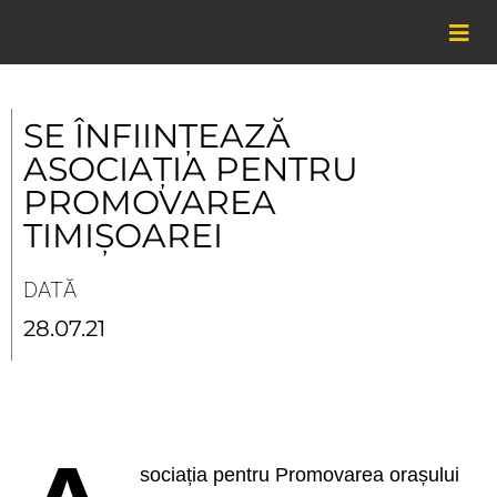
Skip
to
content
SE ÎNFIINȚEAZĂ
ASOCIAȚIA PENTRU
PROMOVAREA
TIMIȘOAREI
DATĂ
28.07.21
sociația pentru Promovarea orașului