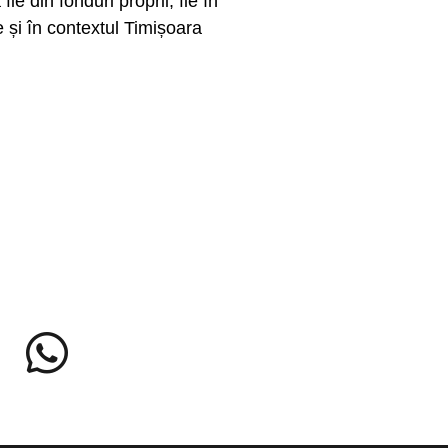
ie din fonduri proprii, fie în
 și în contextul Timișoara