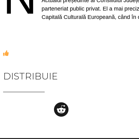
Actualul președinte al Consiliului Județea
parteneriat public privat. El a mai prec
Capitală Culturală Europeană, când în or
DISTRIBUIE