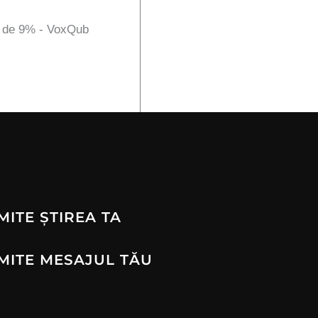
A de 9% - VoxQub
MITE ȘTIREA TA
MITE MESAJUL TĂU