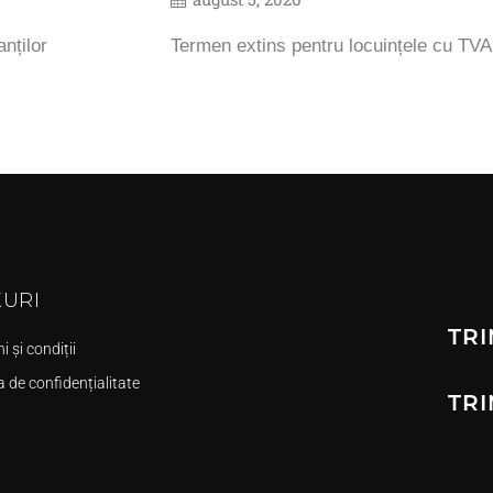
nților
Termen extins pentru locuințele cu TV
KURI
TRI
 și condiții
a de confidențialitate
TRI