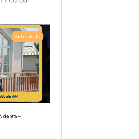
 din Craiova -
Actualitate
A de 9% –