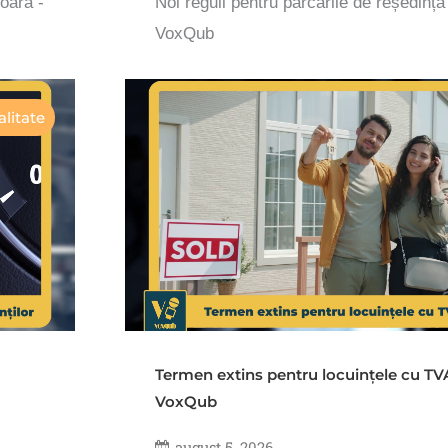
șoara -
Noi reguli pentru parcările de reședință
VoxQub
litate
Termen extins pentru locuințele cu TV
VoxQub
august 5, 2026