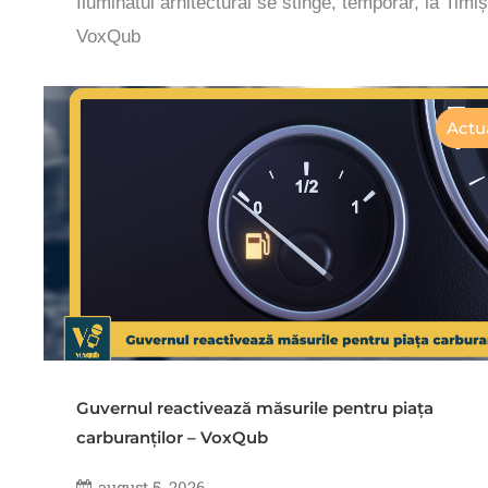
Iluminatul arhitectural se stinge, temporar, la Timi
VoxQub
Actua
Guvernul reactivează măsurile pentru piața
carburanților – VoxQub
august 5, 2026