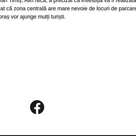
n Timiș, Alin Nica, a precizat că investiția va fi realizată f
izat că zona centrală are mare nevoie de locuri de parcare
aș vor ajunge mulți turiști.