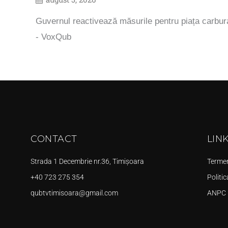
Guvernul reactivează măsurile pentru piața carbura
- VoxQub
CONTACT
LIN
Strada 1 Decembrie nr.36, Timișoara
Termeni
+40 723 275 354
Politic
qubtvtimisoara@gmail.com
ANPC