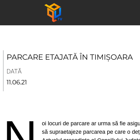
Skip
to
content
PARCARE ETAJATĂ ÎN TIMIȘOARA
DATĂ
11.06.21
N
oi locuri de parcare ar urma să fie asig
să supraetajeze parcarea pe care o deți