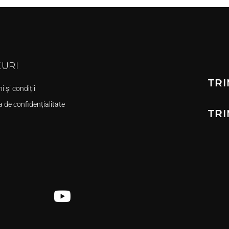
KURI
TRI
 și condiții
a de confidențialitate
TRI