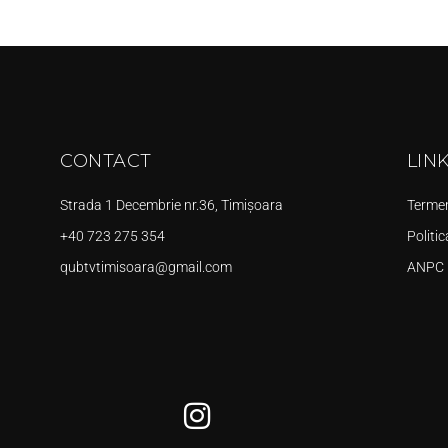
CONTACT
LIN
Strada 1 Decembrie nr.36, Timișoara
Termeni
+40 723 275 354
Politic
qubtvtimisoara@gmail.com
ANPC