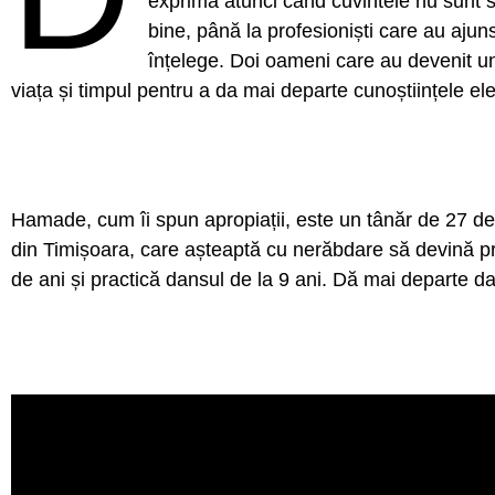
exprima atunci când cuvintele nu sunt s
bine, până la profesioniști care au aju
înțelege. Doi oameni care au devenit un
viața și timpul pentru a da mai departe cunoștiințele elev
Hamade, cum îi spun apropiații, este un tânăr de 27 de 
din Timișoara, care așteaptă cu nerăbdare să devină pr
de ani și practică dansul de la 9 ani. Dă mai departe dan