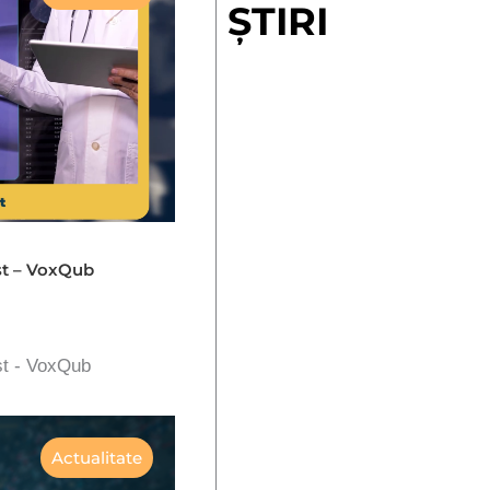
ȘTIRI
st – VoxQub
st - VoxQub
Actualitate