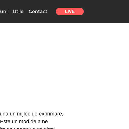
uni
Utile
Contact
LIVE
auna un mijloc de exprimare,
e. Este un mod de a ne