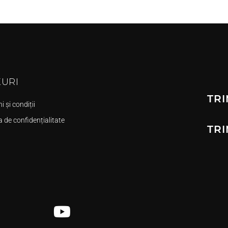
KURI
TRI
 și condiții
a de confidențialitate
TRI