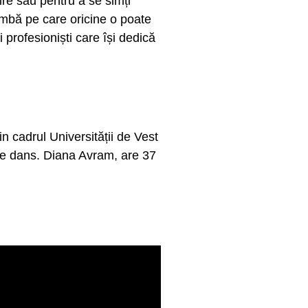
ire sau pentru a se simți
limbă pe care oricine o poate
profesioniști care își dedică
n cadrul Universității de Vest
 de dans. Diana Avram, are 37