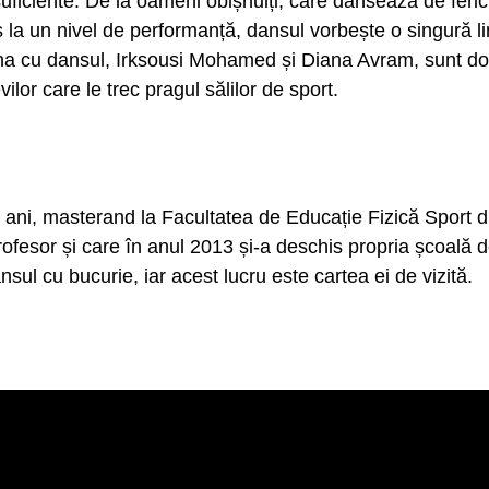
uficiente. De la oameni obișnuiți, care dansează de feric
ns la un nivel de performanță, dansul vorbește o singură 
a cu dansul, Irksousi Mohamed și Diana Avram, sunt doi 
ilor care le trec pragul sălilor de sport.
ani, masterand la Facultatea de Educație Fizică Sport di
ofesor și care în anul 2013 și-a deschis propria școală
sul cu bucurie, iar acest lucru este cartea ei de vizită.