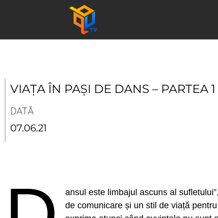
Skip
to
content
VIAȚA ÎN PAȘI DE DANS – PARTEA 1
DATĂ
07.06.21
D
ansul este limbajul ascuns al sufletul
de comunicare și un stil de viață pentru