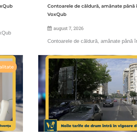
VoxQub
Contoarele de căldură, amânate până 
VoxQub
august 7, 2026
oxQub
Contoarele de căldură, amânate până 
litate