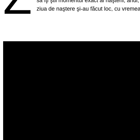
să îţi ştii momentul exact al naşterii, anul
ziua de naştere şi-au făcut loc, cu vremea