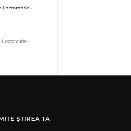
in 1 octombrie –
n 1 octombrie -
MITE ȘTIREA TA