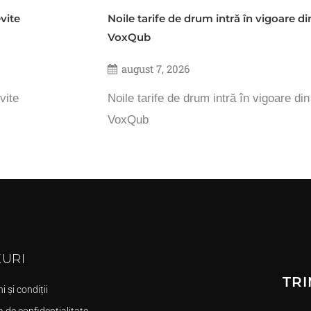
vite
Noile tarife de drum intră în vigoare d
VoxQub
august 7, 2026
vite
Noile tarife de drum intră în vigoare di
VoxQub
KURI
TRI
 și condiții
a de confidențialitate