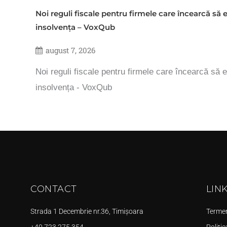
Noi reguli fiscale pentru firmele care încearcă să e
insolvența – VoxQub
august 7, 2026
Noi reguli fiscale pentru firmele care încearcă să e
insolvența - VoxQub
CONTACT
LIN
Strada 1 Decembrie nr.36, Timișoara
Termeni
+40 723 275 354
Politic