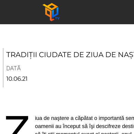
Skip
to
content
TRADIȚII CIUDATE DE ZIUA DE NAȘ
DATĂ
10.06.21
Z
iua de naştere a căpătat o importantă semnif
oamenii au început să îşi descifreze destin