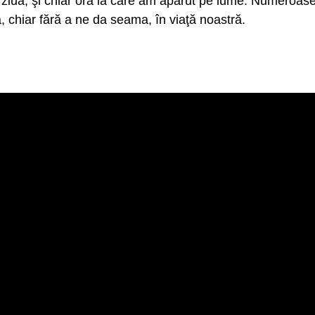
, ziua, şi chiar ora la care am apărut pe lume. Numeroase s
, chiar fără a ne da seama, în viaţă noastră.