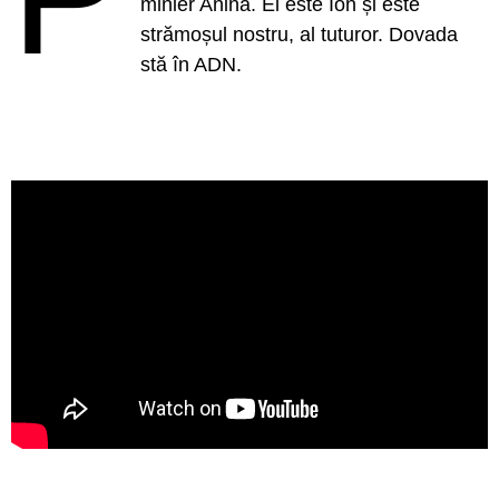
minier Anina. El este Ion și este
strămoșul nostru, al tuturor. Dovada
stă în ADN.