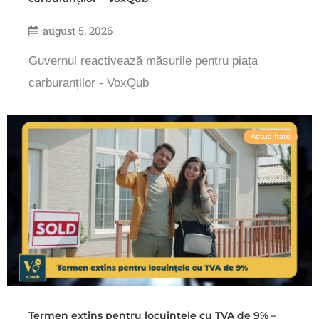
august 5, 2026
Guvernul reactivează măsurile pentru piața
carburanților - VoxQub
Actualitate
Termen extins pentru locuințele cu TVA de 9% –