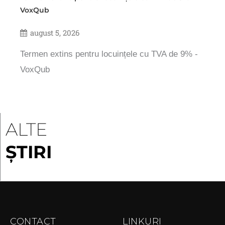
VoxQub
august 5, 2026
Termen extins pentru locuințele cu TVA de 9% -
VoxQub
ALTE
ȘTIRI
CONTACT
LINKURI