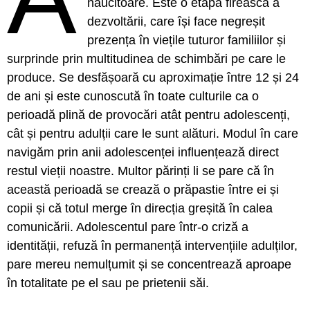
năucitoare. Este o etapă firească a
dezvoltării, care își face negreșit
prezența în viețile tuturor familiilor și
surprinde prin multitudinea de schimbări pe care le
produce. Se desfășoară cu aproximație între 12 și 24
de ani și este cunoscută în toate culturile ca o
perioadă plină de provocări atât pentru adolescenți,
cât și pentru adulții care le sunt alături. Modul în care
navigăm prin anii adolescenței influențează direct
restul vieții noastre. Multor părinți li se pare că în
această perioadă se crează o prăpastie între ei și
copii și că totul merge în direcția greșită în calea
comunicării. Adolescentul pare într-o criză a
identității, refuză în permanență intervențiile adulților,
pare mereu nemulțumit și se concentrează aproape
în totalitate pe el sau pe prietenii săi.