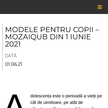
Skip
to
content
MODELE PENTRU COPII –
MOZAIQUB DIN 1 IUNIE
2021
DATĂ
01.06.21
A
dolescența este o perioadă a vieții pe
cât de uimitoare, pe atât de