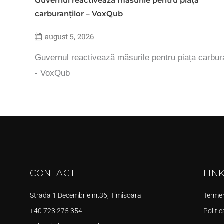
Guvernul reactivează măsurile pentru piața
carburanților – VoxQub
august 5, 2026
Guvernul reactivează măsurile pentru piața carbura
- VoxQub
CONTACT
LIN
Strada 1 Decembrie nr.36, Timișoara
Termeni
+40 723 275 354
Politic