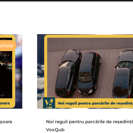
litate
ișoara
Noi reguli pentru parcările de reședinț
VoxQub