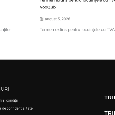
Termen extins pentru locuințele cu TV
VoxQub
august 5, 2026
nților
Termen extins pentru locuințele cu TV
KURI
TRI
 și condiții
a de confidențialitate
TRI