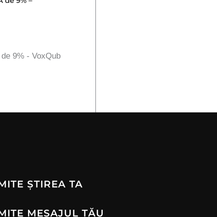
A de 9% –
A de 9% - VoxQub
MITE ȘTIREA TA
MITE MESAJUL TĂU