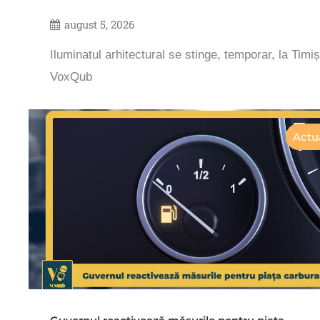
august 5, 2026
Iluminatul arhitectural se stinge, temporar, la Timi
VoxQub
Actua