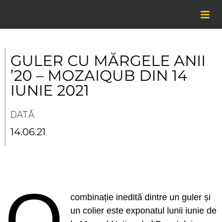
Skip
to
content
GULER CU MĂRGELE ANII
’20 – MOZAIQUB DIN 14
IUNIE 2021
DATĂ
14.06.21
O
combinație inedită dintre un guler și
un colier este exponatul lunii iunie de