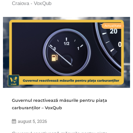
Craiova - VoxQub
Actualitate
Guvernul reactivează măsurile pentru piața
carburanților – VoxQub
august 5, 2026