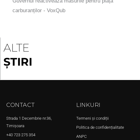
Guvernul reactivează măsurile pentru piața
carburanților - VoxQub
ALTE
ȘTIRI
CONTACT
LINKURI
Strada 1 Decembrie nr.36,
Termeni și condiții
Timișoara
Politica de confidențialitate
+40 723 275 354
ANPC